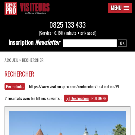
MENU
0825 133 433
(Service : 0.18€ / minute + prix appel)
Inscription
Newsletter
ACCUEIL
>
RECHERCHER
RECHERCHER
Permalink :
https://www.visiteurspro.com/rechercher/destination/PL
2 résultats avec les filtres suivants :
[x]
Destination
: POLOGNE