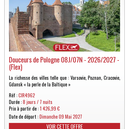
Douceurs de Pologne 08J/07N - 2026/2027 -
(Flex)
La richesse des villes telle que : Varsovie, Poznan, Cracovie,
Gdansk « la perle de la Baltique »
Réf :
CIR4962
Durée :
8 jours / 7 nuits
Prix à partir de :
1 426,99 €
Date de départ :
Dimanche 09 Mai 2027
VOIR CETTE OFFRE