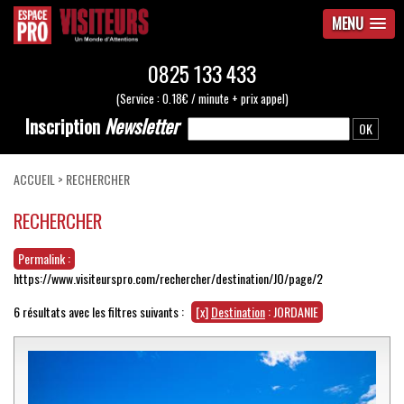
MENU
0825 133 433
(Service : 0.18€ / minute + prix appel)
Inscription
Newsletter
ACCUEIL
>
RECHERCHER
RECHERCHER
Permalink :
https://www.visiteurspro.com/rechercher/destination/JO/page/2
6 résultats avec les filtres suivants :
[x]
Destination
: JORDANIE