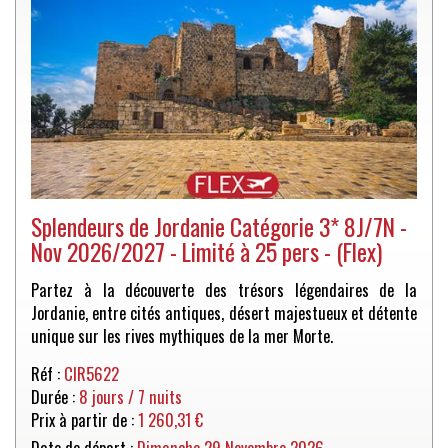
Splendeurs de Jordanie Catégorie 3* 8J/7N -
Nov 2026/2027 - Limité à 25 pers - (Flex)
Partez à la découverte des trésors légendaires de la
Jordanie, entre cités antiques, désert majestueux et détente
unique sur les rives mythiques de la mer Morte.
Réf :
CIR5622
Durée :
8 jours / 7 nuits
Prix à partir de :
1 260,31 €
Date de départ :
Dimanche 29 Novembre 2026