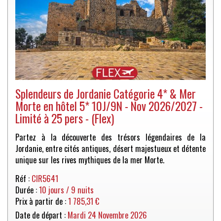
Splendeurs de Jordanie Catégorie 4* & Mer
Morte en hôtel 5* 10J/9N - Nov 2026/2027 -
Limité à 25 pers - (Flex)
Partez à la découverte des trésors légendaires de la
Jordanie, entre cités antiques, désert majestueux et détente
unique sur les rives mythiques de la mer Morte.
Réf :
CIR5641
Durée :
10 jours / 9 nuits
Prix à partir de :
1 785,31 €
Date de départ :
Mardi 24 Novembre 2026