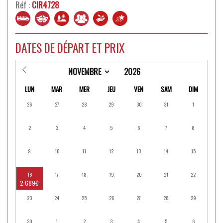
Réf :
CIR4728
DATES DE DÉPART ET PRIX
LUN
MAR
MER
JEU
VEN
SAM
DIM
26
27
28
29
30
31
1
2
3
4
5
6
7
8
9
10
11
12
13
14
15
16
17
18
19
20
21
22
2 689€
23
24
25
26
27
28
29
30
1
2
3
4
5
6