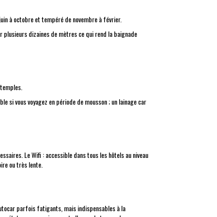
juin à octobre et tempéré de novembre à février.
r plusieurs dizaines de mètres ce qui rend la baignade
s temples.
le si vous voyagez en période de mousson ; un lainage car
ssaires. Le Wifi : accessible dans tous les hôtels au niveau
ire ou très lente.
tocar parfois fatigants, mais indispensables à la