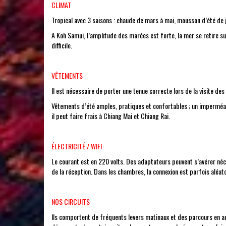
CLIMAT
Tropical avec 3 saisons : chaude de mars à mai, mousson d’été de 
A Koh Samui, l’amplitude des marées est forte, la mer se retire su
difficile.
VÊTEMENTS
Il est nécessaire de porter une tenue correcte lors de la visite de
Vêtements d’été amples, pratiques et confortables ; un imperméab
il peut faire frais à Chiang Mai et Chiang Rai.
ÉLECTRICITÉ / WIFI
Le courant est en 220 volts. Des adaptateurs peuvent s’avérer néce
de la réception. Dans les chambres, la connexion est parfois aléato
NOS CIRCUITS
Ils comportent de fréquents levers matinaux et des parcours en au