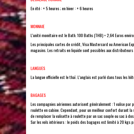
En été : + 5 heures ; en hiver : + 6 heures
MONNAIE
L’unité monétaire est le Bath. 100 Baths (THB) = 2,64 Euros enviro
Les principales cartes de crédit, Visa Mastercard ou American Exp
magasins. Les retraits en liquide sont possibles aux distributeu
LANGUES
La langue officielle est le thaï. L’anglais est parlé dans tous les h
BAGAGES
Les compagnies aériennes autorisent généralement : 1 valise par p
roulette en cabine. Cependant, pour un meilleur confort durant l
de remplacer la valisette à roulette par un sac souple ou sac à dos
Sur les vols intérieurs : le poids des bagages est limité à 20 kgs 