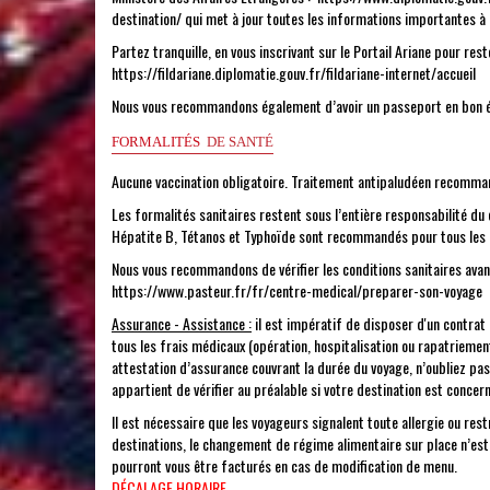
destination/
qui met à jour toutes les informations importantes à 
Partez tranquille, en vous inscrivant sur le Portail Ariane pour re
https://fildariane.diplomatie.gouv.fr/fildariane-internet/accueil
Nous vous recommandons également d’avoir un passeport en bon é
FORMALITÉS
DE SANTÉ
Aucune vaccination obligatoire. Traitement antipaludéen recomma
Les formalités sanitaires restent sous l’entière responsabilité du c
Hépatite B, Tétanos et Typhoïde sont recommandés pour tous les 
Nous vous recommandons de vérifier les conditions sanitaires avant 
https://www.pasteur.fr/fr/centre-medical/preparer-son-voyage
Assurance - Assistance :
il est impératif de disposer d'un contrat
tous les frais médicaux (opération, hospitalisation ou rapatriement
attestation d’assurance couvrant la durée du voyage, n’oubliez pas
appartient de vérifier au préalable si votre destination est concer
Il est nécessaire que les voyageurs signalent toute allergie ou restr
destinations, le changement de régime alimentaire sur place n’est
pourront vous être facturés en cas de modification de menu.
DÉCALAGE HORAIRE