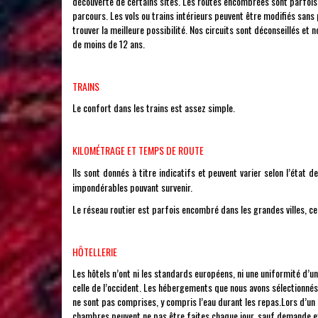
découverte de certains sites. Les routes encombrées sont parfois
parcours. Les vols ou trains intérieurs peuvent être modifiés san
trouver la meilleure possibilité. Nos circuits sont déconseillés et
de moins de 12 ans.
TRAINS
Le confort dans les trains est assez simple.
KILOMÉTRAGE ET TEMPS DE ROUTE
Ils sont donnés à titre indicatifs et peuvent varier selon l’état 
impondérables pouvant survenir.
Le réseau routier est parfois encombré dans les grandes villes, ce
HȎTELLERIE
Les hôtels n’ont ni les standards européens, ni une uniformité d’une
celle de l’occident. Les hébergements que nous avons sélectionné
ne sont pas comprises, y compris l’eau durant les repas.Lors d’un 
chambres peuvent ne pas être faites chaque jour, sauf demande exp