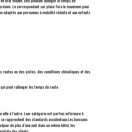
 en état moyen, ceci pouvant allonger le temps de
s préavis. Le correspondant sur place fera le maximum pour
 non adaptés aux personnes à mobilité réduite et aux enfants
des routes ou des pistes, des conditions climatiques et des
 qui peut rallonger les temps de route.
 ville à l’autre. Leur catégorie est parfois inférieure à
s se rapprochent des standards occidentaux.Les boissons
séjour de plus d’une nuit dans un même hôtel, les
licite des clients.