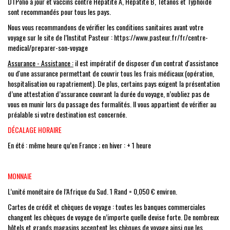
DTPolio à jour et vaccins contre Hépatite A, Hépatite B, Tétanos et Typhoïde
sont recommandés pour tous les pays.
Nous vous recommandons de vérifier les conditions sanitaires avant votre
voyage sur le site de l’Institut Pasteur :
https://www.pasteur.fr/fr/centre-
medical/preparer-son-voyage
Assurance - Assistance :
il est impératif de disposer d'un contrat d'assistance
ou d'une assurance permettant de couvrir tous les frais médicaux (opération,
hospitalisation ou rapatriement). De plus, certains pays exigent la présentation
d’une attestation d’assurance couvrant la durée du voyage, n’oubliez pas de
vous en munir lors du passage des formalités. Il vous appartient de vérifier au
préalable si votre destination est concernée.
DÉCALAGE HORAIRE
En été : même heure qu’en France ; en hiver : + 1 heure
MONNAIE
L’unité monétaire de l’Afrique du Sud. 1 Rand = 0,050 € environ.
Cartes de crédit et chèques de voyage : toutes les banques commerciales
changent les chèques de voyage de n’importe quelle devise forte. De nombreux
hôtels et grands magasins acceptent les chèques de voyage ainsi que les